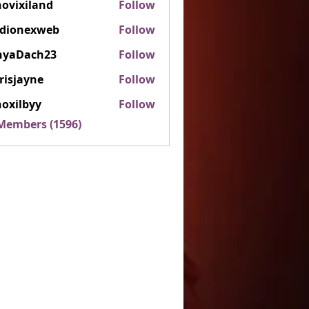
ovixiland
Follow
iland
rdionexweb
Follow
nexweb
nyaDach23
Follow
ach23
risjayne
Follow
ayne
oxilbyy
Follow
lbyy
 Members (1596)