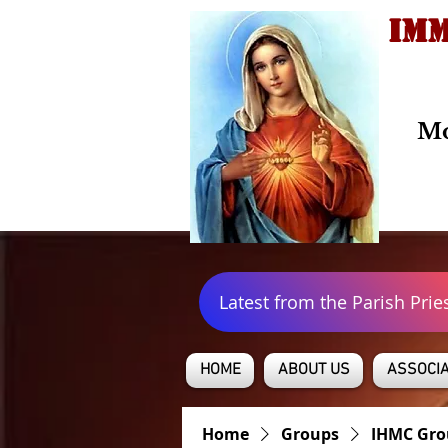
IMM
Mo
Latest from the Parish Prie
HOME
ABOUT US
ASSOCIA
Home
Groups
IHMC Gro