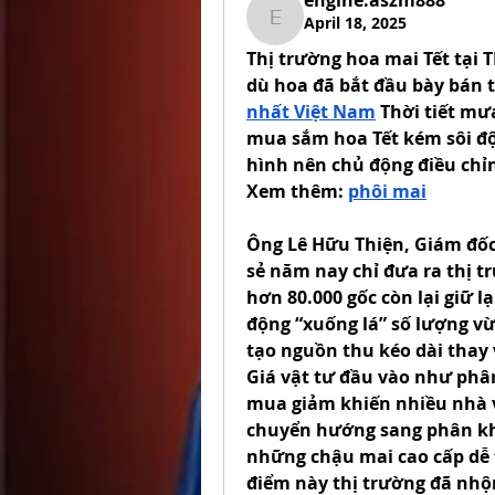
engine.aszm888
April 18, 2025
engine.aszm888
Thị trường hoa mai Tết tại
dù hoa đã bắt đầu bày bán 
nhất Việt Nam
 Thời tiết m
mua sắm hoa Tết kém sôi độ
hình nên chủ động điều chỉn
Xem thêm: 
phôi mai
Ông Lê Hữu Thiện, Giám đốc 
sẻ năm nay chỉ đưa ra thị t
hơn 80.000 gốc còn lại giữ lạ
động “xuống lá” số lượng vừ
tạo nguồn thu kéo dài thay v
Giá vật tư đầu vào như phân
mua giảm khiến nhiều nhà v
chuyển hướng sang phân khú
những chậu mai cao cấp dễ 
điểm này thị trường đã nhộ