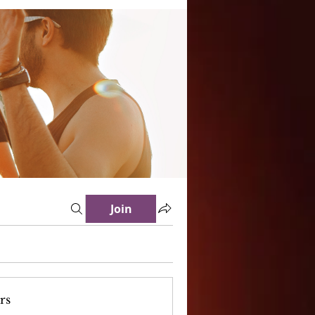
Join
rs