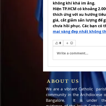
không khí khá im ắng.
Hiện TP.HCM có khoảng 2.00
thích ứng với xu hướng tiêu
giá, cắt giảm sản lượng để g
chưa hồi phục. Các bạn có 
mai vàng đẹp nhất không t
0
Write a comment...
ABOUT US
We are a vibrant Catholic paris
community in the Archdiocese o
Bangalore. It is under th