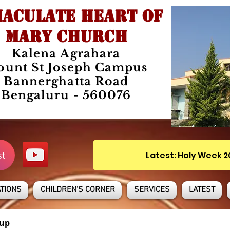
ACULATE HEART OF
MARY CHURCH
Kalena Agrahara
unt St Joseph Campus
Bannerghatta Road
Bengaluru - 560076
st
Latest: Holy Week 
TIONS
CHILDREN'S CORNER
SERVICES
LATEST
up