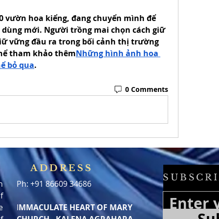
0 vườn hoa kiểng, đang chuyển mình để 
 dùng mới. Người trồng mai chọn cách giữ 
iữ vững đầu ra trong bối cảnh thị trường 
thể tham khảo thêm
Những hình ảnh hoa 
hể bỏ qua
.
0 Comments
ADDRESS
SUBSCRI
h
Ph: +91 86609 34686
f
e
I
MMACULATE HEART OF MARY
Su