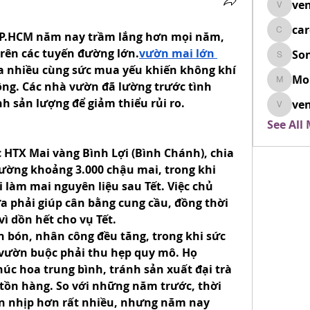
ven
venovix
ca
 TP.HCM năm nay trầm lắng hơn mọi năm, 
cardio
trên các tuyến đường lớn.
vườn mai lớn 
So
SonyaD
ưa nhiều cùng sức mua yếu khiến không khí 
Mo
ng. Các nhà vườn đã lường trước tình 
Morisj
h sản lượng để giảm thiểu rủi ro.
ven
venoxi
See All
HTX Mai vàng Bình Lợi (Bình Chánh), chia 
rường khoảng 3.000 chậu mai, trong khi 
i làm mai nguyên liệu sau Tết. Việc chủ 
a phải giúp cân bằng cung cầu, đồng thời 
ì dồn hết cho vụ Tết.
 bón, nhân công đều tăng, trong khi sức 
ườn buộc phải thu hẹp quy mô. Họ 
c hoa trung bình, tránh sản xuất đại trà 
tồn hàng. So với những năm trước, thời 
n nhịp hơn rất nhiều, nhưng năm nay 