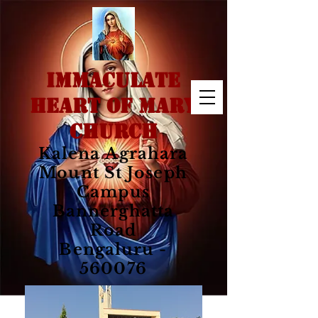
IMMACULATE
HEART OF MARY
CHURCH
Kalena Agrahara
Mount St Joseph
Campus
Bannerghatta
Road
Bengaluru -
560076