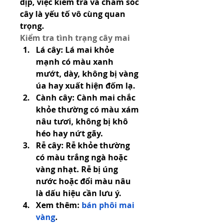
dịp, việc kiểm tra và chăm sóc 
cây là yếu tố vô cùng quan 
trọng.
Kiểm tra tình trạng cây mai
Lá cây: Lá mai khỏe 
mạnh có màu xanh 
mướt, dày, không bị vàng 
úa hay xuất hiện đốm lạ.
Cành cây: Cành mai chắc 
khỏe thường có màu xám 
nâu tươi, không bị khô 
héo hay nứt gãy.
Rễ cây: Rễ khỏe thường 
có màu trắng ngà hoặc 
vàng nhạt. Rễ bị úng 
nước hoặc đổi màu nâu 
là dấu hiệu cần lưu ý.
Xem thêm: 
bán phôi mai 
vàng
.