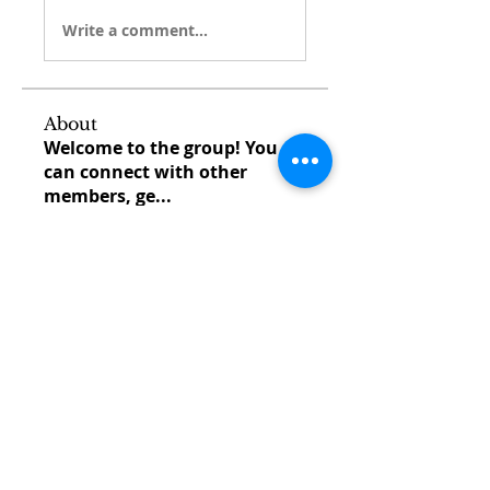
Write a comment...
About
Welcome to the group! You
can connect with other
members, ge
...
Read more
Members
venovixiland
Follow
venovixiland
cardionexweb
Follow
cardionexweb
SonyaDach23
Follow
SonyaDach23
Morisjayne
Follow
Morisjayne
venoxilbyy
Follow
venoxilbyy