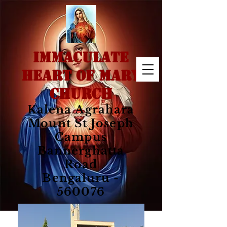
IMMACULATE
HEART OF MARY
CHURCH
Kalena Agrahara
Mount St Joseph
Campus
Bannerghatta
Road
Bengaluru -
560076