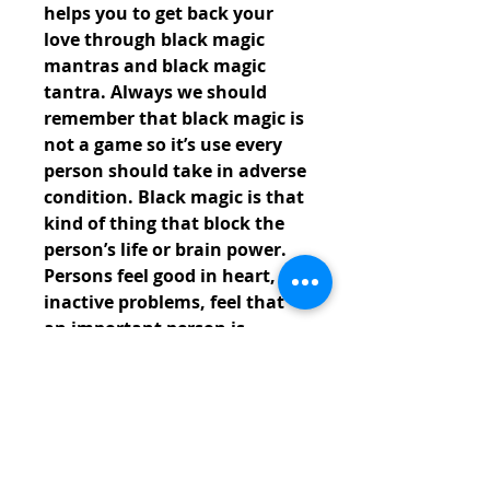
helps you to get back your 
love through black magic 
mantras and black magic 
tantra. Always we should 
remember that black magic is 
not a game so it’s use every 
person should take in adverse 
condition. Black magic is that 
kind of thing that block the 
person’s life or brain power. 
Persons feel good in heart, 
inactive problems, feel that 
an important person is 
imperfect in presence.
Black magic specialist 
astrologer helps us in many 
where as to get back love, to 
attract a girl, boy, man or 