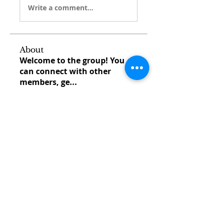
Write a comment...
About
Welcome to the group! You
can connect with other
members, ge
...
Read more
Members
venovixiland
Follow
venovixiland
cardionexweb
Follow
cardionexweb
SonyaDach23
Follow
SonyaDach23
Morisjayne
Follow
Morisjayne
venoxilbyy
Follow
venoxilbyy