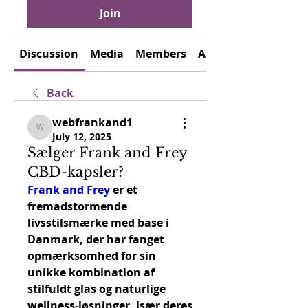
Join
Discussion
Media
Members
About
Back
webfrankand1
webfrankand1
July 12, 2025
Sælger Frank and Frey
CBD-kapsler?
Frank and Frey
 er et 
fremadstormende 
livsstilsmærke med base i 
Danmark, der har fanget 
opmærksomhed for sin 
unikke kombination af 
stilfuldt glas og naturlige 
wellness-løsninger, især deres 