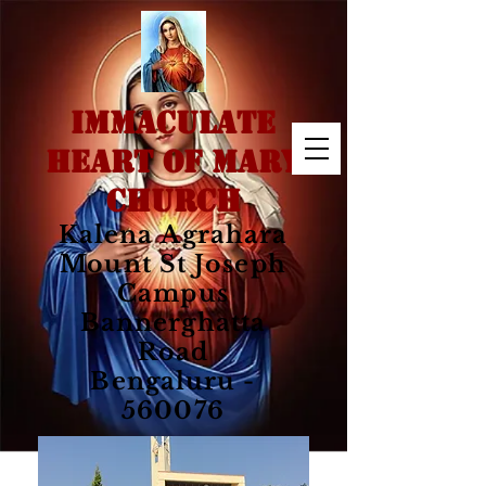
IMMACULATE
HEART OF MARY
CHURCH
Kalena Agrahara
Mount St Joseph
Campus
Bannerghatta
Road
Bengaluru -
560076